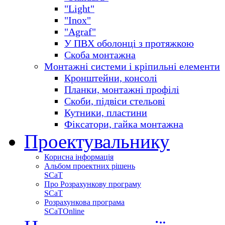
"Light"
"Inox"
"Agraf"
У ПВХ оболонці з протяжкою
Скоба монтажна
Монтажні системи і кріпильні елементи
Кронштейни, консолі
Планки, монтажні профілі
Скоби, підвіси стельові
Кутники, пластини
Фіксатори, гайка монтажна
Проектувальнику
Корисна інформація
Альбом проектних рішень
SCaT
Про Розрахункову програму
SCaT
Розрахункова програма
SCaT
Online