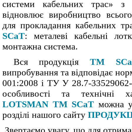
системи кабельних трас» з
відновлює виробництво всього
для прокладання кабельних тр
SCaT
: металеві кабельні лот
монтажна система.
Вся продукція
ТМ SCa
випробування та відповідає но
001:2008 і ТУ У 28.7-33529062
особливості та технічні х
LOTSMAN ТМ SCaT
можна у
розділі нашого сайту
ПРОДУКЦ
Звертаємо увагу, що для отрима