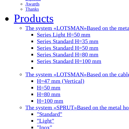
Awards
Thanks
Products
The system «LOTSMAN»
Based on the meta
Series Light H=50 mm
Series Standard H=35 mm
Series Standard H=50 mm
Series Standard H=80 mm
Series Standard H=100 mm
The system «LOTSMAN»
Based on the cabl
H=47 mm (Vertical)
Н=50 mm
Н=80 mm
Н=100 mm
The system «SPRUT»
Based on the metal ho
"Standard"
"Light"
"Inox"