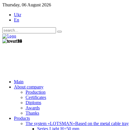
Thursday, 06 August 2026
Ukr
En
Main
About company
Production
Certificates
Diploms
Awards
Thanks
Products
The system «LOTSMAN»
Based on the metal cable tray
Series Light H=50 mm