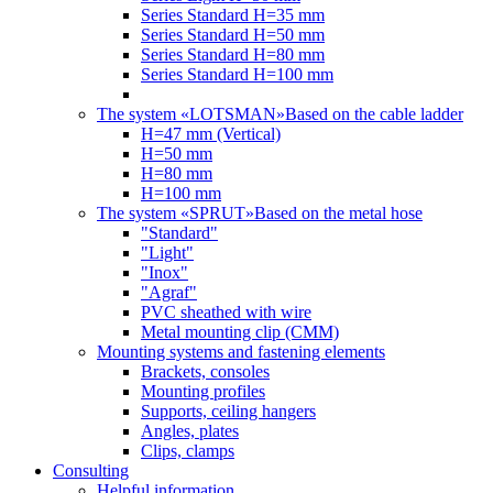
Series Standard H=35 mm
Series Standard H=50 mm
Series Standard H=80 mm
Series Standard H=100 mm
The system «LOTSMAN»
Based on the cable ladder
H=47 mm (Vertical)
Н=50 mm
Н=80 mm
Н=100 mm
The system «SPRUT»
Based on the metal hose
"Standard"
"Light"
"Inox"
"Agraf"
PVC sheathed with wire
Metal mounting clip (CMM)
Mounting systems and fastening elements
Brackets, consoles
Mounting profiles
Supports, ceiling hangers
Angles, plates
Clips, clamps
Consulting
Helpful information