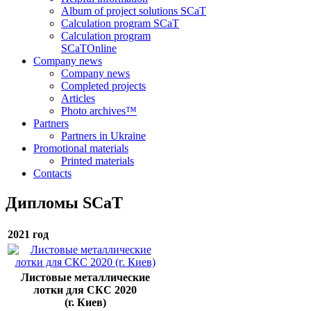
Album of project solutions SCaT
Calculation program SCaT
Calculation program
SCaT
Online
Company news
Company news
Completed projects
Articles
Photo archives™
Partners
Partners in Ukraine
Promotional materials
Printed materials
Contacts
Дипломы SCaT
2021 год
Листовые металлические
лотки для СКС 2020
(г. Киев)