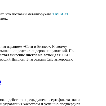
т, что поставки металлорукава
ТМ SCaT
явок.
нная изданием «Сети и Бизнес». К своему
рынка и определил лидеров направлений. По
Металлические листовые лотки для СКС
дающий Диплом. Благодарим СиБ за хорошую
5
рока действия предыдущего сертификата наша
ы управления качеством и успешно подтвердила