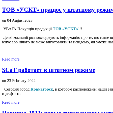
ТОВ «УСКТ» працює у штатному режим
on
04 August 2023
.
УВАГА Покупців продукції
ТОВ «УСКТ»
!!!
Деякі компанії розповсюджують і
нформацію про те, що наше ви
існує або нічого не може виготовляти та невідомо, чи зможе над
Read more
SCaT работает в штатном режиме
on
23 February 2022
.
Сегодня город
Краматорск
, в котором расположены наши за
и де-факто.
Read more
Новинка-2022: новые типоразмеры мет