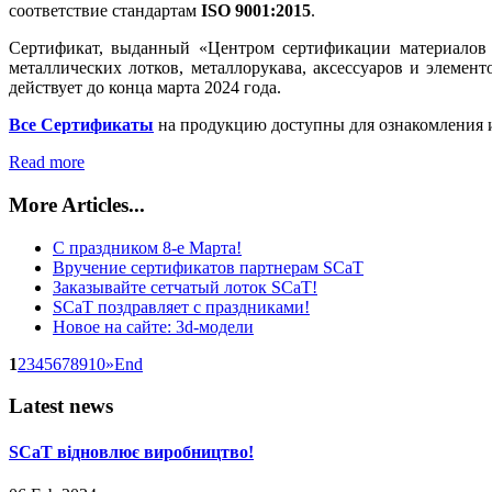
соответствие стандартам
ISO 9001:2015
.
Сертификат, выданный «Центром сертификации материалов и
металлических лотков, металлорукава, аксессуаров и элемен
действует до конца марта 2024 года.
Все Сертификаты
на продукцию доступны для ознакомления и
Read more
More Articles...
С праздником 8-е Марта!
Вручение сертификатов партнерам SCaT
Заказывайте сетчатый лоток SCaT!
SCaT поздравляет с праздниками!
Новое на сайте: 3d-модели
1
2
3
4
5
6
7
8
9
10
»
End
Latest
news
SCaT відновлює виробництво!