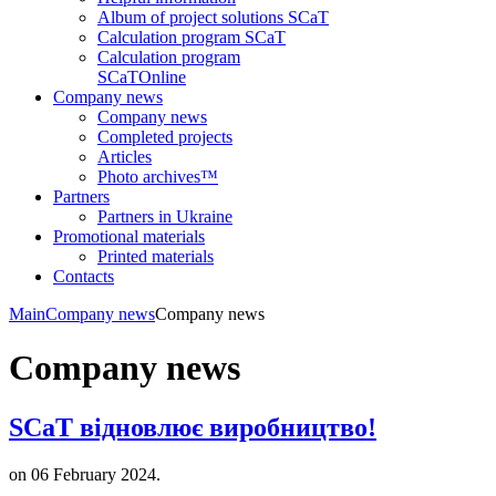
Album of project solutions SCaT
Calculation program SCaT
Calculation program
SCaT
Online
Company news
Company news
Completed projects
Articles
Photo archives™
Partners
Partners in Ukraine
Promotional materials
Printed materials
Contacts
Main
Company news
Company news
Company news
SCaT відновлює виробництво!
on
06 February 2024
.