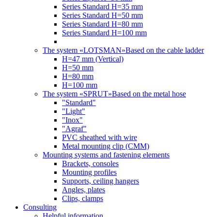
Series Standard H=35 mm
Series Standard H=50 mm
Series Standard H=80 mm
Series Standard H=100 mm
The system «LOTSMAN»
Based on the cable ladder
H=47 mm (Vertical)
Н=50 mm
Н=80 mm
Н=100 mm
The system «SPRUT»
Based on the metal hose
"Standard"
"Light"
"Inox"
"Agraf"
PVC sheathed with wire
Metal mounting clip (CMM)
Mounting systems and fastening elements
Brackets, consoles
Mounting profiles
Supports, ceiling hangers
Angles, plates
Clips, clamps
Consulting
Helpful information