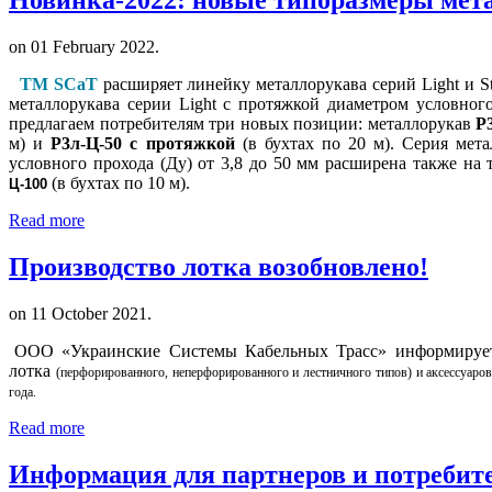
on
01 February 2022
.
ТМ
SCaT
расширяет линейку металлорукава серий Light и 
металлорукава серии Light с протяжкой диаметром условного
предлагаем потребителям три новых позиции: металлорукав
Р
м) и
Р3л-Ц-50 с протяжкой
(в бухтах по 20 м). Серия мета
условного прохода (Ду) от 3,8 до 50 мм расширена также на
(в бухтах по 10 м).
Ц-100
Read more
Производство лотка возобновлено!
on
11 October 2021
.
ООО «Украинские Системы Кабельных Трасс» информирует,
лотка
(перфорированного, неперфорированного и лестничного типов) и аксессуаро
года.
Read more
Информация для партнеров и потребит