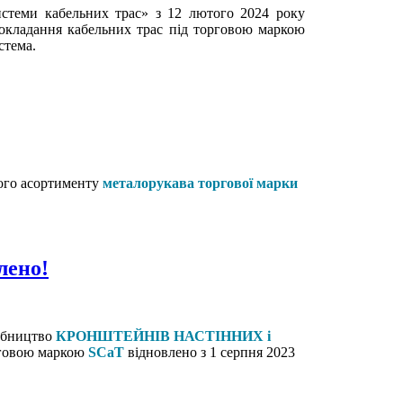
истеми кабельних трас» з 12 лютого 2024 року
окладання кабельних трас під торговою маркою
система.
ого асортименту
металорукава торгової марки
лено!
обництво
КРОНШТЕЙНІВ НАСТІННИХ і
рговою маркою
SCaT
відновлено з 1 серпня 2023