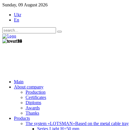
Sunday, 09 August 2026
Ukr
En
Main
About company
Production
Certificates
Diploms
Awards
Thanks
Products
The system «LOTSMAN»
Based on the metal cable tray
Series Light H=50 mm