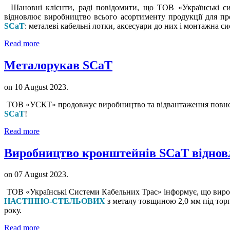
Шановні клієнти, раді повідомити, що ТОВ «Українські с
відновлює виробництво всього асортименту продукції для пр
SCaT
: металеві кабельні лотки, аксесуари до них і монтажна 
Read more
Металорукав SCaT
on
10 August 2023
.
ТОВ «УСКТ» продовжує виробництво та відвантаження повн
SCaT
!
Read more
Виробництво кронштейнів SCaT віднов
on
07 August 2023
.
ТОВ «Українські Системи Кабельних Трас»
інформує, що вир
НАСТІННО-СТЕЛЬОВИХ
з металу товщиною 2,0 мм під то
року.
Read more