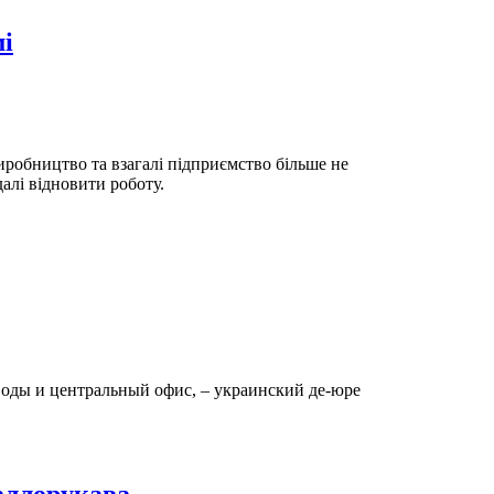
і
робництво та взагалі підприємство більше не
алі відновити роботу.
воды и центральный офис, – украинский де-юре
аллорукава