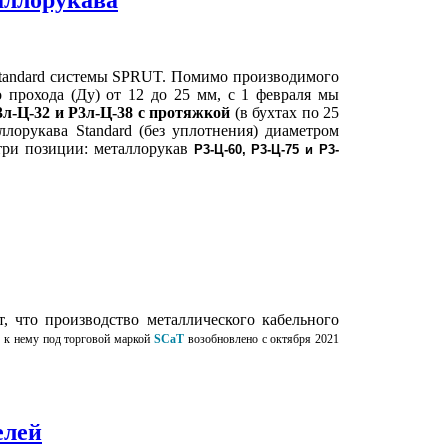
Standard системы SPRUT.
Помимо производимого
 прохода (Ду) от 12 до 25 мм, с 1 февраля мы
3л-Ц-32 и Р3л-Ц-38
с протяжкой
(в бухтах по 25
ллорукава Standard (без уплотнения) диаметром
 три позиции: металлорукав
Р3-Ц-60, Р3-Ц-75 и
Р3-
 что производство металлического кабельного
в к нему под торговой маркой
SCaT
возобновлено с октября 2021
елей