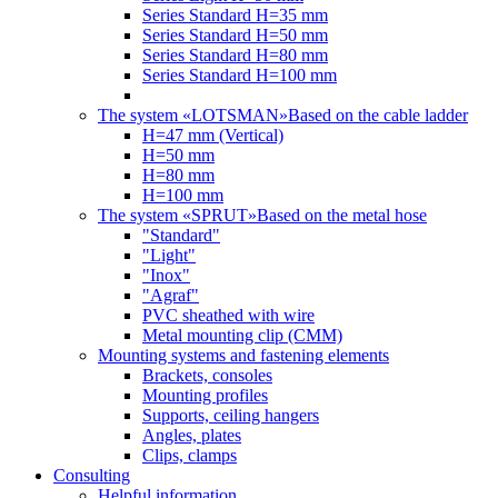
Series Standard H=35 mm
Series Standard H=50 mm
Series Standard H=80 mm
Series Standard H=100 mm
The system «LOTSMAN»
Based on the cable ladder
H=47 mm (Vertical)
Н=50 mm
Н=80 mm
Н=100 mm
The system «SPRUT»
Based on the metal hose
"Standard"
"Light"
"Inox"
"Agraf"
PVC sheathed with wire
Metal mounting clip (CMM)
Mounting systems and fastening elements
Brackets, consoles
Mounting profiles
Supports, ceiling hangers
Angles, plates
Clips, clamps
Consulting
Helpful information