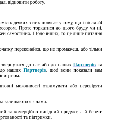
алі відновити роботу.
омість деяких з них полягає у тому, що і після 24
есором. Проте торкатися до цього бруду чи ні,
жен самостійно. Щодо інших, то це лише питання
очатку переконайся, що не промажеш, або тільки
звернутися до нас або до наших
Партнерів
та
ь до наших
Партнерів
, щоб вони показали вам
бництвом.
оштовні можливості отримувати або перевіряти
які залишаються з нами.
ий та комерційно вигідний продукт, а й берете
уртованості та підтримки.