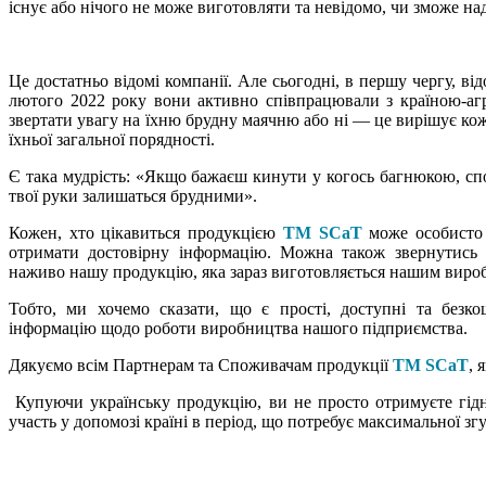
існує або нічого не може виготовляти та невідомо, чи зможе над
Це достатньо відомі компанії. Але сьогодні, в першу чергу, від
лютого 2022 року вони активно співпрацювали з країною-агр
звертати увагу на їхню брудну маячню або ні — це вирішує ко
їхньої загальної порядності.
Є така мудрість: «Якщо бажаєш кинути у когось багнюкою, сп
твої руки залишаться брудними».
Кожен, хто цікавиться продукцією
TM SCaT
може особисто 
отримати достовірну інформацію. Можна також звернутис
наживо нашу продукцію, яка зараз виготовляється нашим виро
Тобто, ми хочемо сказати, що є прості, доступні та безк
інформацію щодо роботи виробництва нашого підприємства.
Дякуємо всім Партнерам та Споживачам продукції
ТM SCaT
, 
Купуючи українську продукцію, ви не просто отримуєте гідн
участь у допомозі країні в період, що потребує максимальної зг