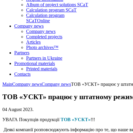
Album of project solutions SCaT
Calculation program SCaT
Calculation program
SCaT
Online
Company news
Company news
Completed projects
Articles
Photo archives™
Partners
Partners in Ukraine
Promotional materials
Printed materials
Contacts
Main
Company news
Company news
ТОВ «УСКТ» працює у штатн
ТОВ «УСКТ» працює у штатному режим
04 August 2023
.
УВАГА Покупців продукції
ТОВ «УСКТ»
!!!
Деякі компанії розповсюджують і
нформацію про те, що наше ви