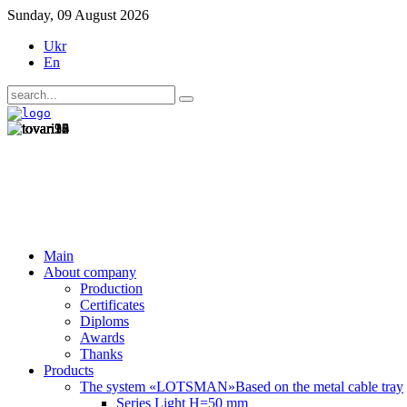
Sunday, 09 August 2026
Ukr
En
Main
About company
Production
Certificates
Diploms
Awards
Thanks
Products
The system «LOTSMAN»
Based on the metal cable tray
Series Light H=50 mm