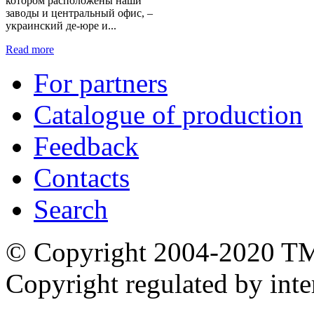
котором расположены наши
заводы и центральный офис, –
украинский де-юре и...
Read more
For partners
Catalogue of production
Feedback
Contacts
Search
© Copyright 2004-2020 T
Copyright regulated by inte