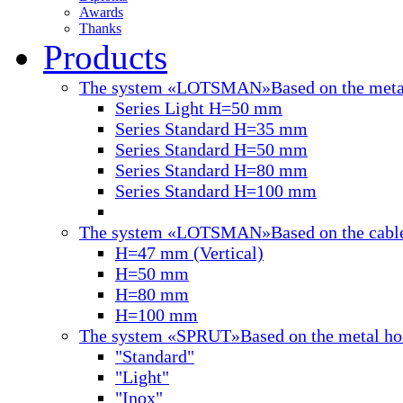
Awards
Thanks
Products
The system «LOTSMAN»
Based on the meta
Series Light H=50 mm
Series Standard H=35 mm
Series Standard H=50 mm
Series Standard H=80 mm
Series Standard H=100 mm
The system «LOTSMAN»
Based on the cabl
H=47 mm (Vertical)
Н=50 mm
Н=80 mm
Н=100 mm
The system «SPRUT»
Based on the metal ho
"Standard"
"Light"
"Inox"